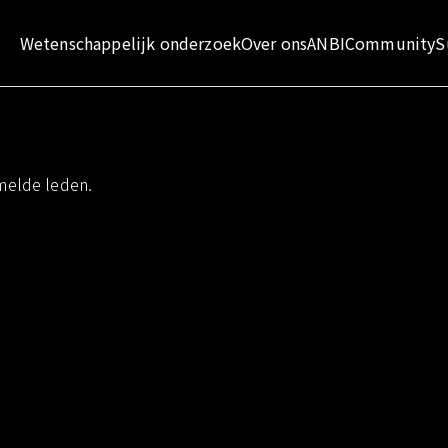
Wetenschappelijk onderzoek
Over ons
ANBI
Community
S
Community-videos
arch
melde leden.