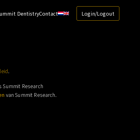
ummit Dentistry
Contact
Login/Logout
leid
.
is Summit Research
en
van Summit Research.