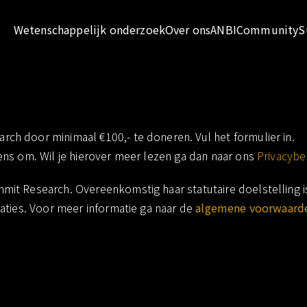
Wetenschappelijk onderzoek
Over ons
ANBI
Community
S
Premium Member
arch
ch door minimaal €100,- te doneren. Vul het formulier in.
ens om. Wil je hierover meer lezen ga dan naar ons
Privacybe
mit Research. Overeenkomstig haar statutaire doelstelling 
aties. Voor meer informatie ga naar de
algemene voorwaard